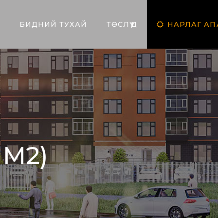
Р
БИДНИЙ ТУХАЙ
ТӨСЛҮҮД
НАРЛАГ АП
 M2)