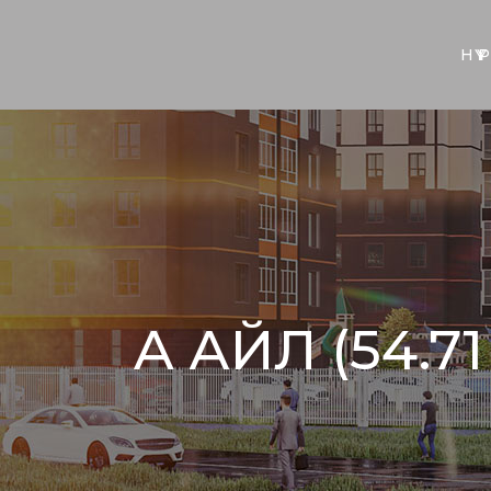
НҮҮ
A АЙЛ (54.71