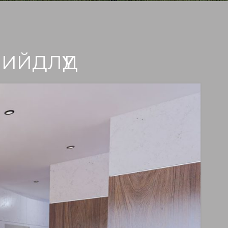
ИЙДЛҮҮД