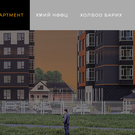
АРТМЕНТ
ХҮНИЙ НӨӨЦ
ХОЛБОО БАРИХ