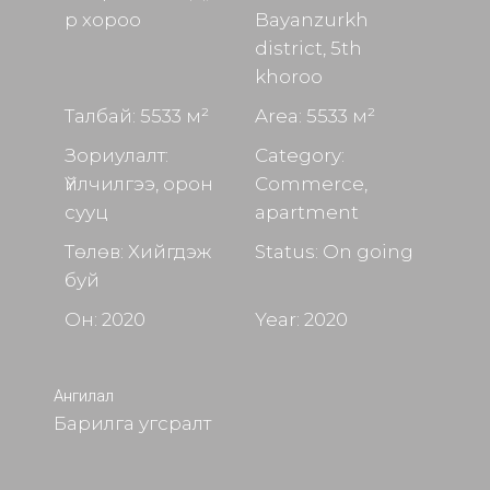
р хороо
Bayanzurkh
district, 5th
khoroo
Талбай: 5533 м²
Area: 5533 м²
Зориулалт:
Category:
Үйлчилгээ, орон
Commerce,
сууц
apartment
Төлөв: Хийгдэж
Status: On going
буй
Он: 2020
Year: 2020
Ангилал
Барилга угсралт