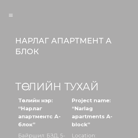
НАРЛАГ АПАРТМЕНТ А
БЛОК
ТӨСЛИЙН ТУХАЙ
Төслийн нэр:
Project name:
“Нарлаг
“Narlag
апартментс А-
apartments A-
блок”
block”
Байршил: БЗД, 5-
Location: