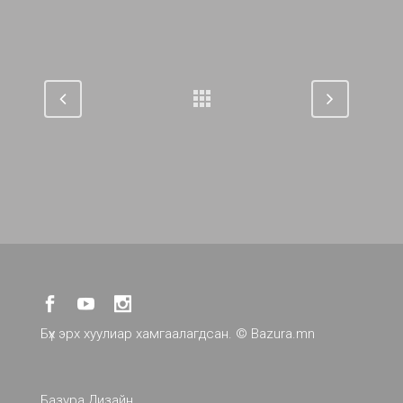
Бүх эрх хуулиар хамгаалагдсан. ©
Bazura.mn
Базура Дизайн