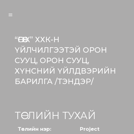
“ӨГӨӨЖ” ХХК-Н
ҮЙЛЧИЛГЭЭТЭЙ ОРОН
СУУЦ, ОРОН СУУЦ,
ХҮНСНИЙ ҮЙЛДВЭРИЙН
БАРИЛГА /ТЭНДЭР/
ТӨСЛИЙН ТУХАЙ
Төслийн нэр:
Project