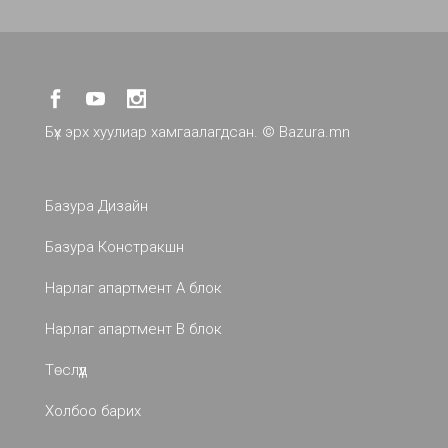
Бүх эрх хуулиар хамгаалагдсан. ©
Bazura.mn
Базура Дизайн
Базура Констракшн
Нарлаг апартмент A блок
Нарлаг апартмент B блок
Төслүүд
Холбоо барих