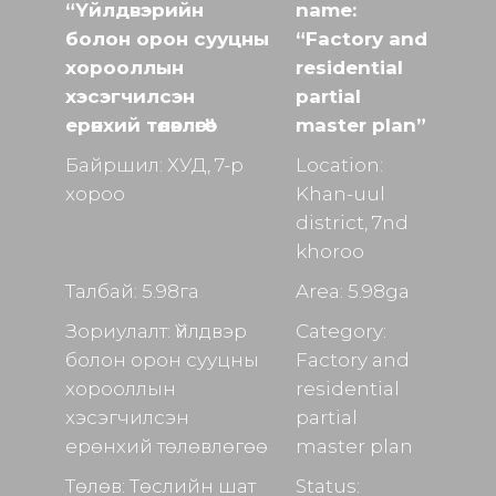
“Үйлдвэрийн
name:
болон орон сууцны
“Factory and
хорооллын
residential
хэсэгчилсэн
partial
ерөнхий төлөвлөгөө”
master plan”
Байршил: ХУД, 7-р
Location:
хороо
Khan-uul
district, 7nd
khoroo
Талбай: 5.98га
Area: 5.98ga
Зориулалт: Үйлдвэр
Category:
болон орон сууцны
Factory and
хорооллын
residential
хэсэгчилсэн
partial
ерөнхий төлөвлөгөө
master plan
Төлөв: Төслийн шат
Status: